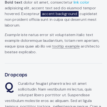
Bold text
dolor sit amet, consectetur
link color
adipisicing elit, accent text sed do eiusmod tempor
hovered. Excepteur
accent background
cupidatat
non proident officia sunt in culpa qui deserunt mest
laborum.
Example
iste natus error sit voluptatem italic text
example doloremque laudantium, totam rem aperiam,
eaque ipsa quae ab illo vei
tooltip example
architecto
beatae explicabo.
Dropcaps
Q
Curabitur feugiat pharetra leo sit amet
sollicitudin. Nam vestibulum mi lectus, quis
volutpat libero porttitor ut. Suspendisse
vestibulum molestie eros ac aliquam. Sed at ligula
tempus, porttitor tortora, pellentesque neque. Cras a