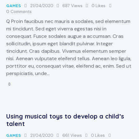
GAMES
21/04/2020
687
Views
0
Likes
0
Comments
Q Proin faucibus nec mauris a sodales, sed elementum
mi tincidunt. Sed eget viverra egestas nisi in
consequat. Fusce sodales augue a accumsan. Cras
sollicitudin, ipsum eget blandit pulvinar. Integer
tincidunt. Cras dapibus. Vivamus elementum semper
nisi. Aenean vulputate eleifend tellus. Aenean leo ligula,
porttitor eu, consequat vitae, eleifend ac, enim. Sed ut
perspiciatis, unde…
Using musical toys to develop a child’s
talent
GAMES
21/04/2020
661
Views
0
Likes