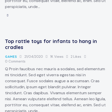
porttitor eu, consequat vitae, eleifend ac, enim. Sed ut
perspiciatis, unde…
Top rattle toys for infants to hang in
cradles
GAMES
21/04/2020
1K
Views
2
Likes
0
Comments
Q Proin faucibus nec mauris a sodales, sed elementum
mi tincidunt. Sed eget viverra egestas nisi in
consequat. Fusce sodales augue a accumsan. Cras
sollicitudin, ipsum eget blandit pulvinar. Integer
tincidunt. Cras dapibus. Vivamus elementum semper
nisi. Aenean vulputate eleifend tellus. Aenean leo ligula,
porttitor eu, consequat vitae, eleifend ac, enim. Sed ut
perspiciatis, unde…